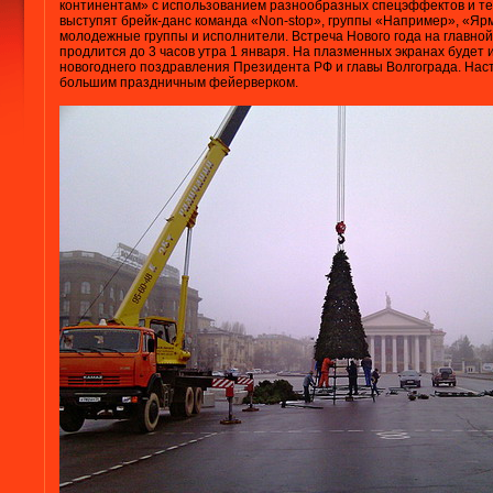
континентам» с использованием разнообразных спецэффектов и тех
выступят брейк-данс команда «Non-stop», группы «Например», «Яр
молодежные группы и исполнители. Встреча Нового года на главной
продлится до 3 часов утра 1 января. На плазменных экранах будет
новогоднего поздравления Президента РФ и главы Волгограда. Нас
большим праздничным фейерверком.