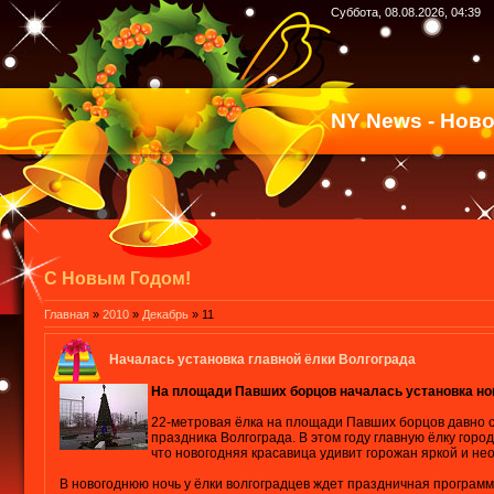
Суббота, 08.08.2026, 04:39
NY News - Нов
С Новым Годом!
Главная
»
2010
»
Декабрь
»
11
Началась установка главной ёлки Волгограда
На площади Павших борцов началась установка но
22-метровая ёлка на площади Павших борцов давно 
праздника Волгограда. В этом году главную ёлку горо
что новогодняя красавица удивит горожан яркой и н
В новогоднюю ночь у ёлки волгоградцев ждет праздничная програм