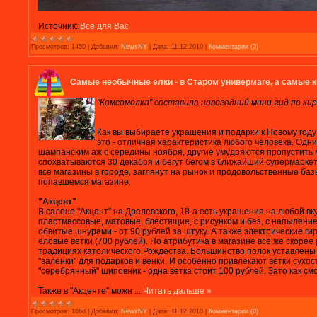
Источник:
Все для Вас
Просмотров:
1450
|
Добавил:
NewsNY
|
Дата:
11.12.2010
|
Комментарии (0)
Самые необычные елки - в Старом универмаге, а самые к
"Комсомолка" составила новогодний мини-гид по ки
Как вы выбираете украшения и подарки к Новому год
это - отличная характеристика любого человека. Одни
шампанским аж с середины ноября, другие умудряются пропустить
спохватываются 30 декабря и бегут бегом в ближайший супермаркет 
все магазины в городе, заглянут на рынок и продовольственные базы
попавшемся магазине.
"Акцент"
В салоне "Акцент" на Дрелевского, 18-а есть украшения на любой в
пластмассовые, матовые, блестящие, с рисунком и без, с напыление
обвитые шнурами - от 90 рублей за штуку. А также электрические г
еловые ветки (700 рублей). Но атрибутика в магазине все же скорее
традициях католического Рождества. Большинство полок уставлены
"валенки" для подарков и венки. И особенно привлекают ветки сух
"серебрянный" шиповник - одна ветка стоит 100 рублей. Зато как смо
Также в "Акценте" можн
...
Читать дальше »
Просмотров:
1668
|
Добавил:
NewsNY
|
Дата:
11.12.2010
|
Комментарии (0)