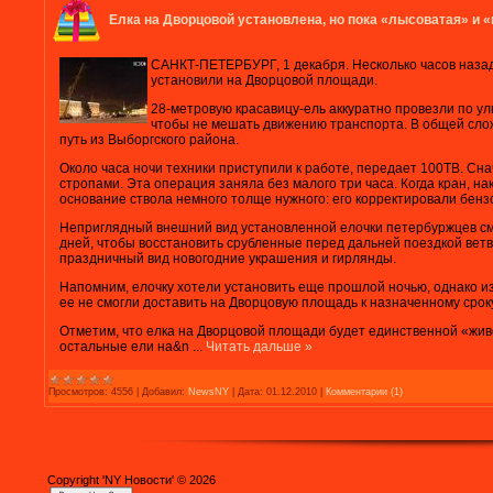
Елка на Дворцовой установлена, но пока «лысоватая» и 
САНКТ-ПЕТЕРБУРГ, 1 декабря. Несколько часов назад
установили на Дворцовой площади.
28-метровую красавицу-ель аккуратно провезли по ул
чтобы не мешать движению транспорта. В общей сло
путь из Выборгского района.
Около часа ночи техники приступили к работе, передает 100ТВ. Сна
стропами. Эта операция заняла без малого три часа. Когда кран, на
основание ствола немного толще нужного: его корректировали бенз
Неприглядный внешний вид установленной елочки петербуржцев сму
дней, чтобы восстановить срубленные перед дальней поездкой ветви
праздничный вид новогодние украшения и гирлянды.
Напомним, елочку хотели установить еще прошлой ночью, однако и
ее не смогли доставить на Дворцовую площадь к назначенному срок
Отметим, что елка на Дворцовой площади будет единственной «жив
остальные ели на&n
...
Читать дальше »
Просмотров:
4556
|
Добавил:
NewsNY
|
Дата:
01.12.2010
|
Комментарии (1)
Copyright 'NY Новости' © 2026