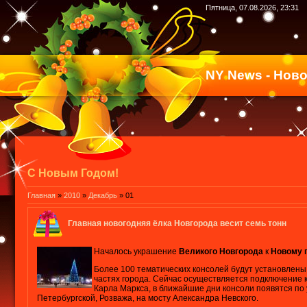
Пятница, 07.08.2026, 23:31
NY News - Нов
С Новым Годом!
Главная
»
2010
»
Декабрь
»
01
Главная новогодняя ёлка Новгорода весит семь тонн
Началось украшение
Великого Новгорода
к
Новому 
Более 100 тематических консолей будут установлены
частях города. Сейчас осуществляется подключение к
Карла Маркса, в ближайшие дни консоли появятся по
Петербургской, Розважа, на мосту Александра Невского.