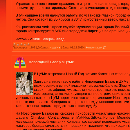
Украшается к новогодним праздникам и центральная площадь город
периметру появятся гирлянды. Световая композиция в виде новогодн
В ближайшее время начнутся работы по установке главной городской
метра. Она состоит из 35 ярусов и 3047 искусственных веток, масса 
Как рассказали АиФ в пресс-службе администрации города Велики
города контролирует МАУК «Новгородская Дирекция по организации
Источник:
АиФ Северо-Запад
Просмотров:
1362
|
Добавил:
NewsNY
|
Дата:
01.12.2010
|
Комментарии (0)
Новогодний Базар в ЦУМе
В ЦУМе встречают Новый Год в стиле балетных сезонов 
Завтра начинает свою работу Новогодний Базар в ЦУМе.
вдохновение в вечной классике - в русском балете. Жемчу
старинные афиши, музыка в стиле ретро - все это помож
мастерства, символизирующего вечное стремление к сове
уникальных витрины ЦУМ перекликаются с оформлением Новогодне
разные истории: вот балерина в ее роскошном, усыпанном цветами 
таинственная гадалка, предсказывающая судьбу.
На Новогоднем Базаре вы сможете приобрести уникальные красочн
шары от Chrisborn, Contia, Drescher, Mat-Flor, Silk-ka, Pompei, Mean
коллекции польской компании Komozja, создающей новогодние украш
мастеров бренда сочетаются инновации и традиции, что приводит 
внутри стеклянных изделий.