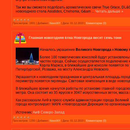
Так же вы сможете подобрать ароматические свечи True Grace, DL&
новогоднего стола Asiatides, Chehoma, G&am
...
Читать дальше »
Просмотров:
1601
|
Добавил:
NewsNY
|
Дата:
01.12.2010
|
Комментарии (0)
Главная новогодняя ёлка Новгорода весит семь тонн
Началось украшение
Великого Новгорода
к
Новому 
Более 100 тематических консолей будут установлены
частях города. Сейчас осуществляется подключение к
Карла Маркса, в ближайшие дни консоли появятся по
Петербургской, Розважа, на мосту Александра Невского.
Украшается к новогодним праздникам и центральная площадь город
периметру появятся гирлянды. Световая композиция в виде новогодн
В ближайшее время начнутся работы по установке главной городской
метра. Она состоит из 35 ярусов и 3047 искусственных веток, масса 
Как рассказали АиФ в пресс-службе администрации города Велики
города контролирует МАУК «Новгородская Дирекция по организации
Источник:
АиФ Северо-Запад
Просмотров:
1350
|
Добавил:
NewsNY
|
Дата:
01.12.2010
|
Комментарии (0)