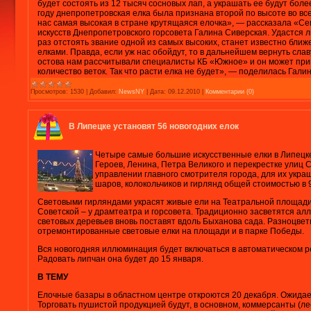
будет состоять из 12 тысяч сосновых лап, а украшать ее будут бол
году днепропетровская елка была признана второй по высоте во все
нас самая высокая в стране крутящаяся елочка», — рассказала «Се
искусств Днепропетровского горсовета Галина Сиверская. Удастся 
раз отстоять звание одной из самых высоких, станет известно ближе
елками. Правда, если уж нас обойдут, то в дальнейшем вернуть сла
остова нам рассчитывали специалисты КБ «Южное» и он может при
количество веток. Так что расти елка не будет», — поделилась Гали
Просмотров:
1530
|
Добавил:
NewsNY
|
Дата:
09.12.2010
|
Комментарии (0)
В Липецке установят 56 новогодних елок
Четыре самые большие искусственные елки в Липецк
Героев, Ленина, Петра Великого и перекрестке улиц С
управлении главного смотрителя города, для их укр
шаров, колокольчиков и гирлянд общей стоимостью в 
Световыми гирляндами украсят живые ели на Театральной площади
Советской – у драмтеатра и горсовета. Традиционно засветятся ал
световых деревьев вновь поставят вдоль Быханова сада. Разноцве
отремонтированные световые елки на площади и в парке Победы.
Вся новогодняя иллюминация будет включаться в автоматическом 
Радовать липчан она будет до 15 января.
В ТЕМУ
Елочные базары в областном центре откроются 20 декабря. Ожидаетс
Торговать пушистой продукцией будут, в основном, коммерсанты (л