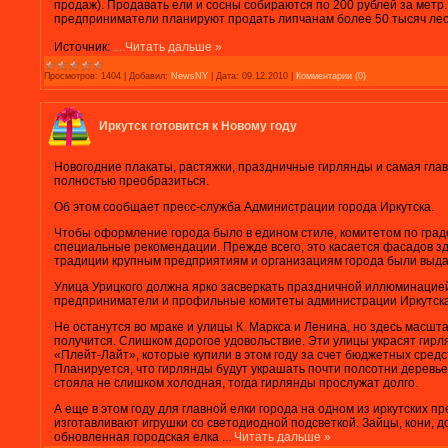
продаж). Продавать ели и сосны собираются по 200 рублей за метр
предприниматели планируют продать липчанам более 50 тысяч лес
Источник:
...
Читать дальше »
Просмотров:
1404
|
Добавил:
NewsNY
|
Дата:
09.12.2010
|
Комментарии (0)
Иркутск готовится к Новому году
Новогодние плакаты, растяжки, праздничные гирлянды и самая глав
полностью преобразиться.
Об этом сообщает пресс-служба Администрации города Иркутска.
Чтобы оформление города было в едином стиле, комитетом по гра
специальные рекомендации. Прежде всего, это касается фасадов з
традиции крупным предприятиям и организациям города были выда
Улица Урицкого должна ярко засверкать праздничной иллюминаци
предприниматели и профильные комитеты администрации Иркутска
Не останутся во мраке и улицы К. Маркса и Ленина, но здесь масш
получится. Слишком дорогое удовольствие. Эти улицы украсят гир
«Плейт-Лайт», которые купили в этом году за счет бюджетных сред
Планируется, что гирлянды будут украшать почти полсотни деревьев
стояла не слишком холодная, тогда гирлянды прослужат долго.
А еще в этом году для главной елки города на одном из иркутских
изготавливают игрушки со светодиодной подсветкой. Зайцы, кони, д
обновленная городская елка
...
Читать дальше »