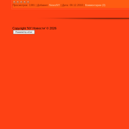
Просмотров:
1381
|
Добавил:
NewsNY
|
Дата:
09.12.2010
|
Комментарии (0)
Copyright 'NY Новости' © 2026