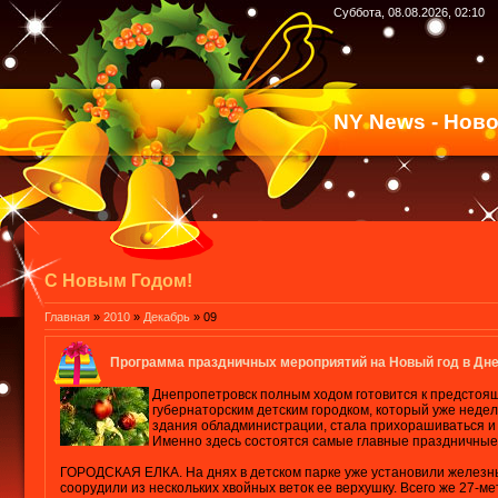
Суббота, 08.08.2026, 02:10
NY News - Нов
С Новым Годом!
Главная
»
2010
»
Декабрь
»
09
Программа праздничных мероприятий на Новый год в Дн
Днепропетровск полным ходом готовится к предстоящ
губернаторским детским городком, который уже недел
здания обладминистрации, стала прихорашиваться и 
Именно здесь состоятся самые главные праздничные
ГОРОДСКАЯ ЕЛКА. На днях в детском парке уже установили железны
соорудили из нескольких хвойных веток ее верхушку. Всего же 27-м