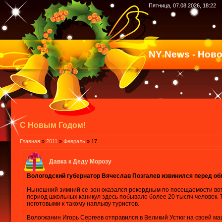
Пятница, 07.08.2026, 18:22
NY News - Нов
С Новым Годом!
Главная
»
2011
»
Февраль
»
17
Давка к Деду Морозу
Вологодский губернатор Вячеслав Позгалев извинился перед о
Нынешний зимний се-зон оказался рекордным по посещаемости вот
период школьных каникул здесь побывало более 20 тысяч человек. 
неготовыми к такому наплыву туристов.
Вологжанин Игорь Сергеев отправился в Великий Устюг на своей ма