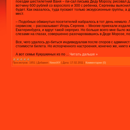
поездки шестилетний Ваня – пи-сал письма Деду Морозу, рисовал дл
вотчину 600 рублей со взрослого и 300 с ребенка, Сергеевы выясн
будет. Как оказалось, туда пускают только экскурсионные группы, а
мест.
– Подобных обманутых посетителей набралось в тот день немало.
сервисом, – рассказывает Игорь Сергеев. – Многие приехали издалек
Екатеринбурга, и вдруг такой сюрприз. Но больше всего мне было жа
слезами на глазах, совершенно разочаровавшись в Деде Морозе, п
Все, чего удалось до-биться индивидуалам после споров с админис
стоимости билета. Но испорченного настроения, конечно же, никто 
А вот семье Кукушкиных из по
...
Читать дальше »
Просмотров:
1951
|
Добавил:
NewsNY
|
Дата:
17.02.2011
|
Комментарии (0)